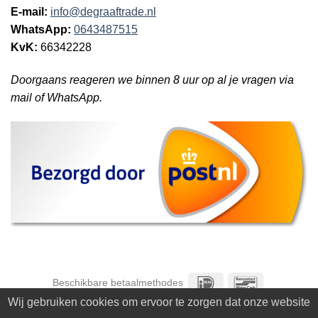
E-mail:
info@degraaftrade.nl
WhatsApp:
0643487515
KvK:
66342228
Doorgaans reageren we binnen 8 uur op al je vragen via
mail of WhatsApp.
IDeal
Bancontact
Beschikbare betaalmethodes
Wij gebruiken cookies om ervoor te zorgen dat onze website
Op zoek naar een
zaagblad
? Bekijk ons assortiment